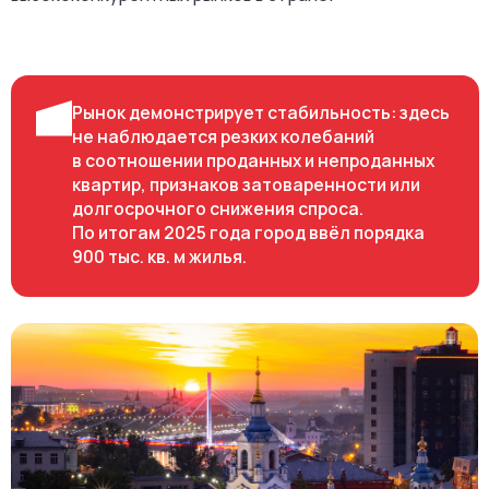
и сохраняет статус одного из самых
высококонкурентных рынков в стране.
Рынок демонстрирует стабильность: здесь
не наблюдается резких колебаний
в соотношении проданных и непроданных
квартир, признаков затоваренности или
долгосрочного снижения спроса.
По итогам 2025 года город ввёл порядка
900 тыс. кв. м жилья.