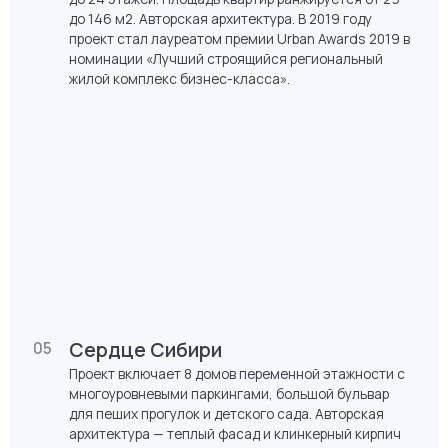
Айвазовский
04
Жилой комплекс переменной этажности,
расположенный на берегу реки Туры с собственной
парковой зоной и прогулочным маршрутом,
украшенным фонтанами, водным каналом.
Состоит из 12-ти домов переменной этажности от 9
до 24 этажей. Площадь квартир ранжируется от 29
до 146 м2. Авторская архитектура. В 2019 году
проект стал лауреатом премии Urban Awards 2019 в
номинации «Лучший строящийся региональный
жилой комплекс бизнес-класса».