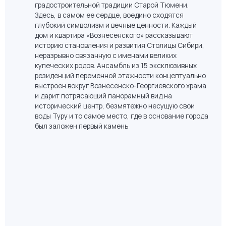
Вознесенский
05
Проект от легендарной мастерской Михаила
Филиппова объединил неоклассику и самобытные
архитектурные решения, характерные для
градостроительной традиции Старой Тюмени.
Здесь, в самом ее сердце, воедино сходятся
глубокий символизм и вечные ценности. Каждый
дом и квартира «Вознесенского» рассказывают
историю становления и развития Столицы Сибири,
неразрывно связанную с именами великих
купеческих родов. Ансамбль из 15 эксклюзивных
резиденций переменной этажности концептуально
выстроен вокруг Вознесенско-Георгиевского храма
и дарит потрясающий панорамный вид на