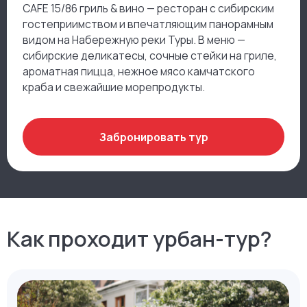
15/86
CAFE 15/86 гриль & вино — ресторан с сибирским
гостеприимством и впечатляющим панорамным
видом на Набережную реки Туры. В меню —
сибирские деликатесы, сочные стейки на гриле,
ароматная пицца, нежное мясо камчатского
краба и свежайшие морепродукты.