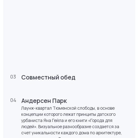
Пример авторской архитектуры, меняющей центр
Тюмени. Квартал разработан международным
архитектурным бюро R+S. Концепция предполагает
единый архитектурный ансамбль, соединенный
пешеходным бульваром, подземным паркингом и
многоуровневым благоустройством. Необычное
решение - "парящие дворы" на уровне 2 этажа,
призвано разнообразить и расширить количество
зон отдыха. И бонус - обустроенная крыша с видом
на город, где можно заниматься спортом.