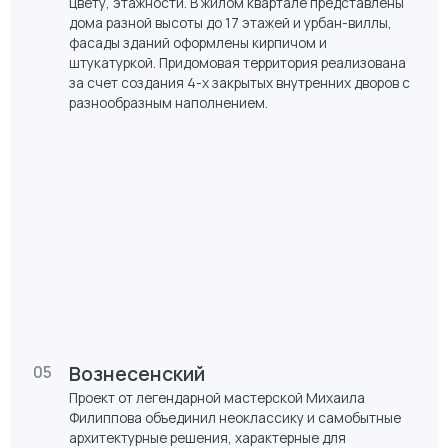
Совместный обед
03
Андерсен Парк
04
Лаунж-квартал Тюменской слободы, в основе
концепции которого лежат принципы датского
урбаниста Яна Гейла и его книги «Города для
людей». Визуальное разнообразие создается за
счет уникальности каждого дома по архитектуре,
цвету, этажности. В жилом квартале представлены
дома разной высоты до 17 этажей и урбан-виллы,
фасады зданий оформлены кирпичом и
штукатуркой. Придомовая территория реализована
за счет создания 4-х закрытых внутренних дворов с
разнообразным наполнением.