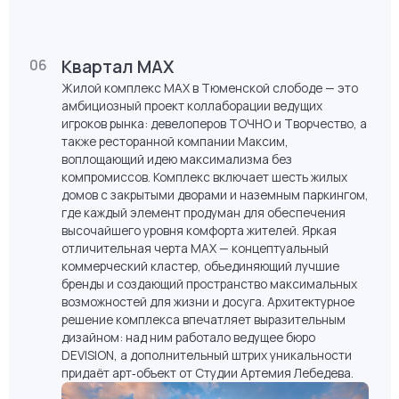
исторический центр, безмятежно несущую свои
воды Туру и то самое место, где в основание города
был заложен первый камень
Квартал MAX
06
Жилой комплекс MAX в Тюменской слободе — это
амбициозный проект коллаборации ведущих
игроков рынка: девелоперов ТОЧНО и Творчество, а
также ресторанной компании Максим,
воплощающий идею максимализма без