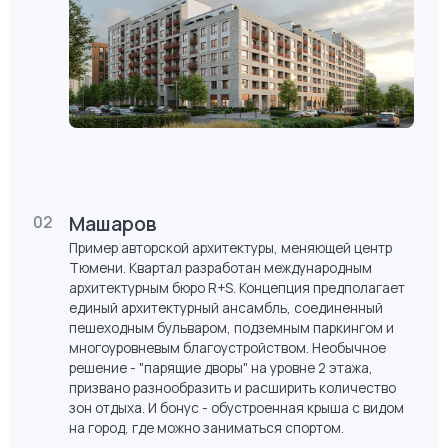
в Гамбурге и Нордхавн в Копенгагене. Оба — пример
того, как старые портовые земли получают вторую
жизнь, превращаясь в жилую, коммерческую
и рекреационную территории. В основу концепции
нового района архитекторы Брусники заложили две
ключевые идеи: сохранение идентичности
и «возвращение» городу реки. Территорию они
планировочно разделили на южную и северную
части.
Машаров
02