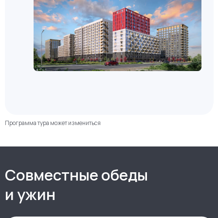
компромиссов. Комплекс включает шесть жилых
домов с закрытыми дворами и наземным паркингом,
где каждый элемент продуман для обеспечения
высочайшего уровня комфорта жителей. Яркая
отличительная черта MAX — концептуальный
коммерческий кластер, объединяющий лучшие
бренды и создающий пространство максимальных
возможностей для жизни и досуга. Архитектурное
решение комплекса впечатляет выразительным
дизайном: над ним работало ведущее бюро
DEVISION, а дополнительный штрих уникальности
придаёт арт‑объект от Студии Артемия Лебедева.