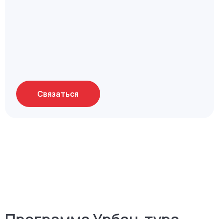
Узнайте подробности тура
Свяжемся с вами в течение рабочего дня и ответим
на все вопросы
Связаться