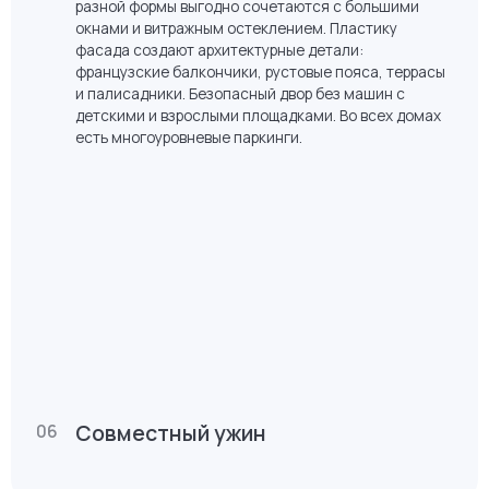
Сердце Сибири
05
Проект включает 8 домов переменной этажности с
многоуровневыми паркингами, большой бульвар
для пеших прогулок и детского сада. Авторская
архитектура — теплый фасад и клинкерный кирпич
разной формы выгодно сочетаются с большими
окнами и витражным остеклением. Пластику
фасада создают архитектурные детали:
французские балкончики, рустовые пояса, террасы
и палисадники. Безопасный двор без машин с
детскими и взрослыми площадками. Во всех домах
есть многоуровневые паркинги.